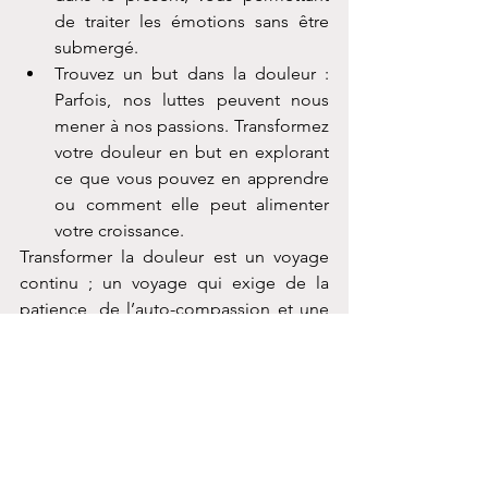
de traiter les émotions sans être 
submergé.
Trouvez un but dans la douleur : 
Parfois, nos luttes peuvent nous 
mener à nos passions. Transformez 
votre douleur en but en explorant 
ce que vous pouvez en apprendre 
ou comment elle peut alimenter 
votre croissance.
Transformer la douleur est un voyage 
continu ; un voyage qui exige de la 
patience, de l’auto-compassion et une 
volonté d’embrasser la vulnérabilité. 
Bien que cela puisse sembler 
intimidant, rappelez-vous que les 
ondulations de votre paysage 
émotionnel peuvent être remodelées 
en vagues de guérison et de 