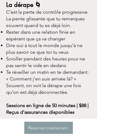
La dérape 🌀
C’est la perte de contrôle progressive.
La pente glissante que tu remarques
souvent quand tu es déjà loin.
Rester dans une relation finie en
espérant que ça va changer
Dire oui à tout le monde jusqu’à ne
plus savoir ce que toi tu veux
Scroller pendant des heures pour ne
pas sentir le vide en dedans
Te réveiller un matin en te demandant :
« Comment j’en suis arrivée là? »
Souvent, on voit la dérape une fois
qu’on est déjà déconnectée.
Sessions en ligne de
50 minutes | $88 |
Reçus d'assurances disponibles
Réservez maintenant