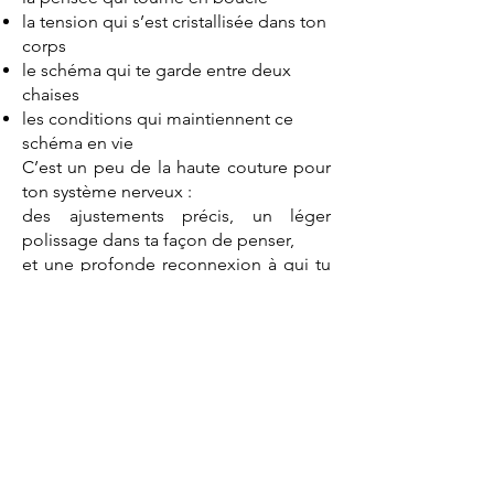
la tension qui s’est cristallisée dans ton
corps
le schéma qui te garde entre deux
chaises
les conditions qui maintiennent ce
schéma en vie
C’est un peu de la haute couture pour
ton système nerveux :
des ajustements précis, un léger
polissage dans ta façon de penser,
et une profonde reconnexion à qui tu
es vraiment.
J’utilise la biologie et la
neuro‑psychosomatique comme
leviers pour :
dégager le bruit dans ta tête
apaiser le mode survie dans ton
système
reconstruire un vrai sentiment de "chez
soi " à l’intérieur de toi.