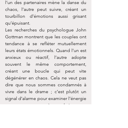
l’un des partenaires mène la danse du 
chaos, l’autre peut suivre, créant un 
tourbillon d’émotions aussi grisant 
qu’épuisant.
Les recherches du psychologue John 
Gottman montrent que les couples ont 
tendance à se refléter mutuellement 
leurs états émotionnels. Quand l’un est 
anxieux ou réactif, l’autre adopte 
souvent le même comportement, 
créant une boucle qui peut vite 
dégénérer en chaos. Cela ne veut pas 
dire que nous sommes condamnés à 
vivre dans le drame ; c’est plutôt un 
signal d’alarme pour examiner l’énergie 
que nous apportons à nos relations.
Sortir de ce cycle demande de la 
conscience de soi et la volonté de 
changer. Pour Tina, cela a signifié poser 