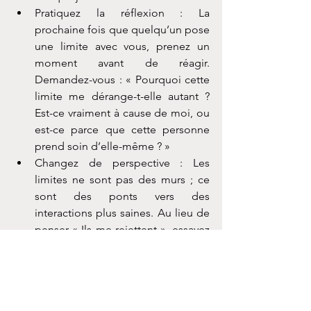
Pratiquez la réflexion : La 
prochaine fois que quelqu’un pose 
une limite avec vous, prenez un 
moment avant de réagir. 
Demandez-vous : « Pourquoi cette 
limite me dérange-t-elle autant ? 
Est-ce vraiment à cause de moi, ou 
est-ce parce que cette personne 
prend soin d’elle-même ? »
Changez de perspective : Les 
limites ne sont pas des murs ; ce 
sont des ponts vers des 
interactions plus saines. Au lieu de 
penser « Ils me rejettent », essayez 
de reformuler en « Ils s’assurent de 
pouvoir être là pour moi sur le long 
terme ».
Vérifiez vos besoins : Souvent, les 