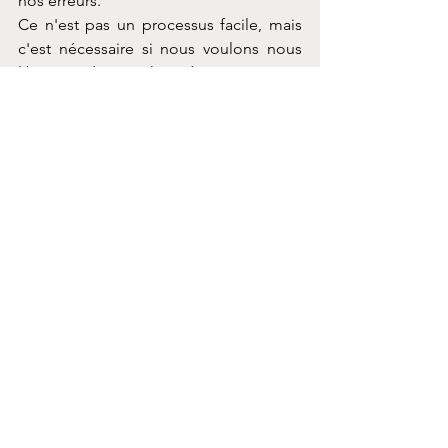
nos erreurs.
Ce n'est pas un processus facile, mais 
c'est nécessaire si nous voulons nous 
libérer du cycle du passé et 
commencer à vivre nos vies d'une 
manière plus authentique et 
significative. Mettre fin au cercle 
vicieux.
Voir tout
Posts récents