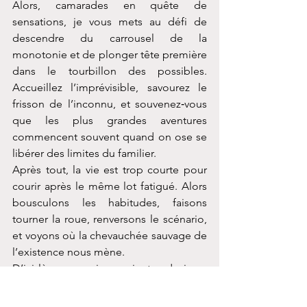
Alors, camarades en quête de 
sensations, je vous mets au défi de 
descendre du carrousel de la 
monotonie et de plonger tête première 
dans le tourbillon des possibles. 
Accueillez l’imprévisible, savourez le 
frisson de l’inconnu, et souvenez‑vous 
que les plus grandes aventures 
commencent souvent quand on ose se 
libérer des limites du familier.
Après tout, la vie est trop courte pour 
courir après le même lot fatigué. Alors 
bousculons les habitudes, faisons 
tourner la roue, renversons le scénario, 
et voyons où la chevauchée sauvage de 
l’existence nous mène.
D’ici là, que vos jeux soient audacieux, 
vos prix abondants, et vos aventures 
infinies.