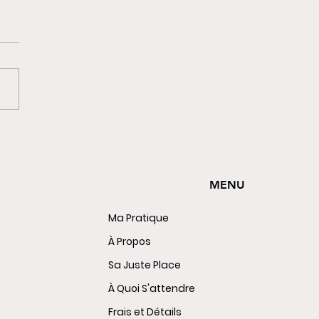
” est la Pause qui
sforme L’élan en Doute
MENU
Ma Pratique
À Propos
Sa Juste Place
À Quoi S'attendre
Frais et Détails