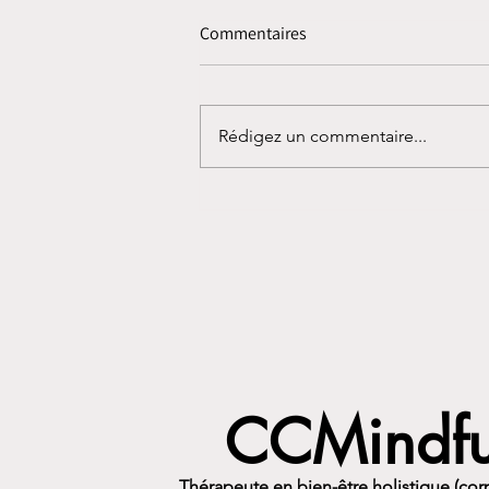
Commentaires
Rédigez un commentaire...
Le Jour où tu Plantes la Graine
n’est pas le Jour où tu Manges
le Fruit(et autres vérités qu'on
déteste entendre)
CCMindfu
Thérapeute en bien-être holistique (cor