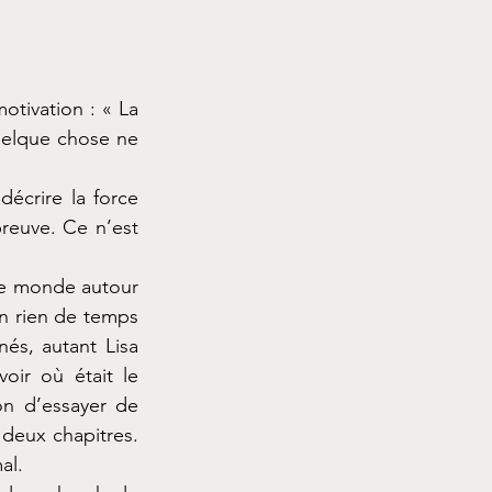
otivation : « La 
quelque chose ne 
écrire la force 
reuve. Ce n’est 
le monde autour 
n rien de temps 
és, autant Lisa 
oir où était le 
on d’essayer de 
deux chapitres. 
al.